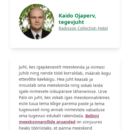
Kaido Ojaperv,
tegevjuht
Radisson Collection Hotel
Juht, kes igapäevaselt meeskonda ja inimesi
juhib ning nende tööd korraldab, määrab kogu
ettevõtte käekäigu. Hea juht kaasab ja
innustab oma meeskonda ning oskab leida
igale inimesele isikupärase lähenemise. Urve
Palo on juht, kes oskab igas meeskonnaliikmes
esile tuua tema kõige parema poole ja tema
tugevused ning annab inimestele vabaduse
oma tugevusi edukalt rakendada.
Belbini
meeskonnarollide aruanded
on siinjuures
heaks tööriistaks, et panna meeskond