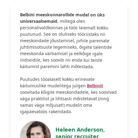
Belbini meeskonnarollide mudel on üks
universaalsemaid
, millega olen
personalivaldkonnas ja töös laiemalt kokku
puutunud. See on oluliseks tööriistaks nii
meeskondade jõustamisel, juhile paremate
juhtimisotsuste tegemiseks, õigete talentide
meeskonda värbamisel ja eelkõige igale
indiviidile, kes soovib nii enda kui teiste
käitumist paremini lahti mõtestada.
Puutudes tööalaselt kokku erinevate
käitumuslike mudelitega julgen
Belbinit
soovitada kõigile meeskondadele, kes soovivad
väga praktilist ja lihtsasti mõistetavat (ning
samas väga mõjusat!) mudelit oma
igapäevatöös rakendada.
Heleen Anderson,
senior recruiter