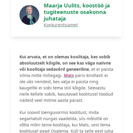
Maarja Uulits, koostöö ja
tugiteenuste osakonna
juhataja
Konkurentsiamet
Kui arvata, et on olemas koolitaja, kes sobib
absoluutselt kõigile, on see kas väga naiivne
või koolitaja sedavõrd geneeriline
, et ei paista
silma mitte millegagi.
Mats
päris kindlasti ei
ole üks nendest, kes välja ei paista ning
kaugeltki ei sobi tema stiil kõigile. Seevastu
neile kellele sobib, kasutavad koolitusel toodud
näiteid veel mitme aasta pärast.
Kui soovid loenguvormis koolitust, mida
segamatult nurgas vaadelda, siis mõistlik on
võtta mõni teine koolitaja, kui Mats, sest tema
koolitusel pead Osalema. Küll ta selle eest juba