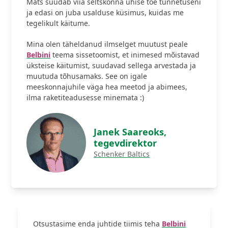
Mats suudab viia seltskonna ühise tõe tunnetuseni
ja edasi on juba usalduse küsimus, kuidas me
tegelikult käitume.
Mina olen täheldanud ilmselget muutust peale
Belbini
teema sissetoomist, et inimesed mõistavad
üksteise käitumist, suudavad sellega arvestada ja
muutuda tõhusamaks. See on igale
meeskonnajuhile väga hea meetod ja abimees,
ilma raketiteadusesse minemata :)
Janek Saareoks,
tegevdirektor
Schenker Baltics
Otsustasime enda juhtide tiimis teha
Belbini