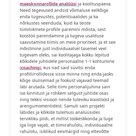
meeskonnarollide analüüsi
ja koolituspäeva.
Need tegevused andsid võimaluse eelkõige
enda tugevustes, potentsiaalides ja ka
nõrkustes veenduda, kuid ka teiste
tiimiliikmete profiile paremini mõista, sest
koostöö parendamine ja tugeva usalduse
saavutamine tiimis on meie prioriteet. Ja et see
mõistmine just individuaalsel tasemel veel
tugevam oleks, sai koolitajaga kokku lepitud
kõikidele juhtidele personaalne 1-1 kohtumine
(
coaching
), kus nad said süvitsi enda
profiili/rollidesse sisse minna ning enda jaoks
kõige olulisemad ja fookust vajavad teemad
läbi arutada. Selle tiimi personalijuhina sain
ise kinnitust ja rohkem selgust juhtide osas
ning tekkis visioon nende tuleviku koostööst ja
arengumomentidest. Samuti sain projekti
läbides ja kõikide tulemusi analüüsides
tervikliku pildi, et millist töökeskkonda ja tuge
iga liige vajab, et tiimirahulolu, individuaalne
rahulolu, isiklikud eesmärgid ning ettevõtte