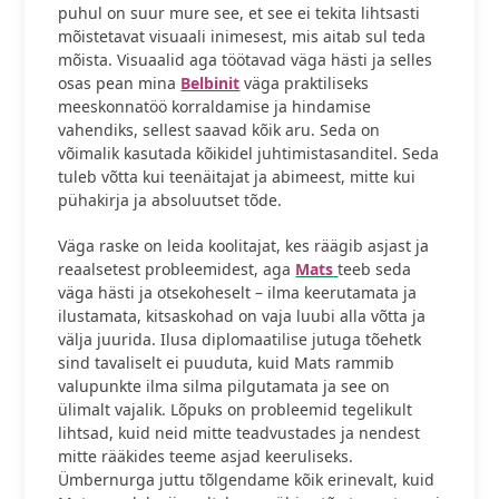
puhul on suur mure see, et see ei tekita lihtsasti
mõistetavat visuaali inimesest, mis aitab sul teda
mõista. Visuaalid aga töötavad väga hästi ja selles
osas pean mina
Belbinit
väga praktiliseks
meeskonnatöö korraldamise ja hindamise
vahendiks, sellest saavad kõik aru. Seda on
võimalik kasutada kõikidel juhtimistasanditel. Seda
tuleb võtta kui teenäitajat ja abimeest, mitte kui
pühakirja ja absoluutset tõde.
Väga raske on leida koolitajat, kes räägib asjast ja
reaalsetest probleemidest, aga
Mats
teeb seda
väga hästi ja otsekoheselt – ilma keerutamata ja
ilustamata, kitsaskohad on vaja luubi alla võtta ja
välja juurida. Ilusa diplomaatilise jutuga tõehetk
sind tavaliselt ei puuduta, kuid Mats rammib
valupunkte ilma silma pilgutamata ja see on
ülimalt vajalik. Lõpuks on probleemid tegelikult
lihtsad, kuid neid mitte teadvustades ja nendest
mitte rääkides teeme asjad keeruliseks.
Ümbernurga juttu tõlgendame kõik erinevalt, kuid