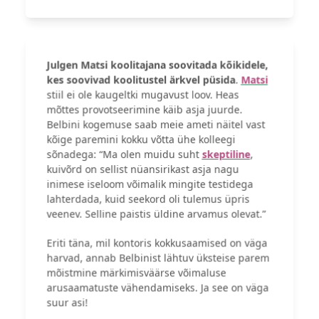
Julgen Matsi koolitajana soovitada kõikidele,
kes soovivad koolitustel ärkvel püsida
.
Matsi
stiil ei ole kaugeltki mugavust loov. Heas
mõttes provotseerimine käib asja juurde.
Belbini kogemuse saab meie ameti näitel vast
kõige paremini kokku võtta ühe kolleegi
sõnadega: “Ma olen muidu suht
skeptiline
,
kuivõrd on sellist nüansirikast asja nagu
inimese iseloom võimalik mingite testidega
lahterdada, kuid seekord oli tulemus üpris
veenev. Selline paistis üldine arvamus olevat.”
Eriti täna, mil kontoris kokkusaamised on väga
harvad, annab Belbinist lähtuv üksteise parem
mõistmine märkimisväärse võimaluse
arusaamatuste vähendamiseks. Ja see on väga
suur asi!