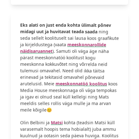
Eks alati on just enda kohta ülimalt põnev
midagi uut ja huvitavat teada saada
ning
seda sellelt koolituselt sai lausa koos graafikute
ja kirjeldustega (vaata
meeskonnarollide
näidisaruannet
). Samuti oli väga äge näha
pärast meeskonnatöö koolitust kogu
meeskonna kokkuvõtet ning võrrelda neid
tulemusi omavahel. Need olid ikka täitsa
erinevad ja tekitasid omavahel põnevaid
arutelusid. Meie
meeskonnatöö koolitus
koos
Media House meeskonnaga oli väga tempokas
ja igav ei olnud seal küll kellelgi ning Mats
meeldis selles rollis väga mulle ja ma arvan
meile kõigile😊
Olin Belbini ja
Matsi
kohta (teadsin Matsi küll
varasemalt hoopis tema hobialalt) juba ammu
kuulnud ja ootasin seda päeva huviga. Koolitus