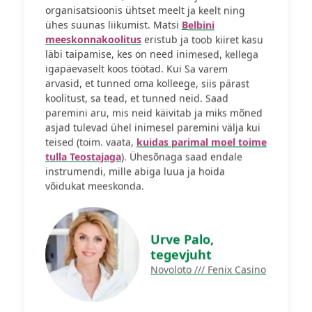
organisatsioonis ühtset meelt ja keelt ning
ühes suunas liikumist. Matsi
Belbini
meeskonnakoolitus
eristub ja toob kiiret kasu
läbi taipamise, kes on need inimesed, kellega
igapäevaselt koos töötad. Kui Sa varem
arvasid, et tunned oma kolleege, siis pärast
koolitust, sa tead, et tunned neid. Saad
paremini aru, mis neid käivitab ja miks mõned
asjad tulevad ühel inimesel paremini välja kui
teised (toim. vaata,
kuidas parimal moel toime
tulla Teostajaga
). Ühesõnaga saad endale
instrumendi, mille abiga luua ja hoida
võidukat meeskonda.
Urve Palo,
tegevjuht
Novoloto /// Fenix Casino