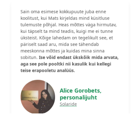
Sain oma esimese kokkupuute juba enne
koolitust, kui Mats kirjeldas mind küsitluse
tulemuste põhjal. Heas mõttes väga hirmutav,
kui täpselt ta mind teadis, kuigi me ei tunne
üksteist. Kõige lahedam on tegelikult see, et
päriselt saad aru, mida see tähendab
meeskonna mõttes ja kuidas mina sinna
sobitun.
Ise võid endast ükskõik mida arvata,
aga see pole pooltki nii kasulik kui kellegi
teise erapooletu analüüs.
Alice Gorobets,
personalijuht
Solaride