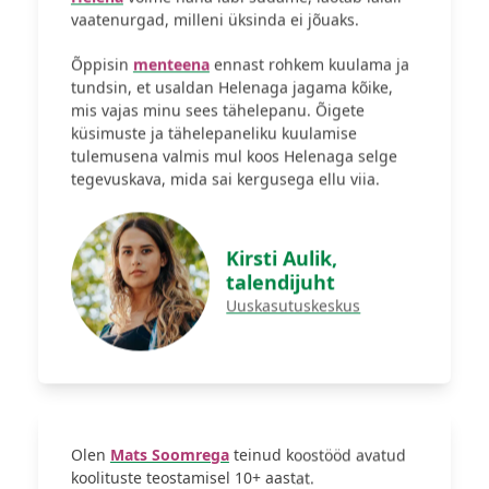
vaatenurgad, milleni üksinda ei jõuaks.
Õppisin
menteena
ennast rohkem kuulama ja
tundsin, et usaldan Helenaga jagama kõike,
mis vajas minu sees tähelepanu. Õigete
küsimuste ja tähelepaneliku kuulamise
tulemusena valmis mul koos Helenaga selge
tegevuskava, mida sai kergusega ellu viia.
Kirsti Aulik,
talendijuht
Uuskasutuskeskus
Olen
Mats Soomrega
teinud koostööd avatud
koolituste teostamisel 10+ aastat.