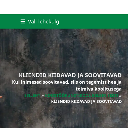
Skip
Vali lehekülg
to
LinkedIn
Facebook
Instagra
YouT
content
KLIENDID KIIDAVAD JA SOOVITAVAD
Kui inimesed soovitavad, siis on tegemist hea ja
toimiva koolitusega
ESILEHT
»
KOOSTÖÖKUNSTIKOOL BELBIN EESTI
»
KLIENDID KIIDAVAD JA SOOVITAVAD