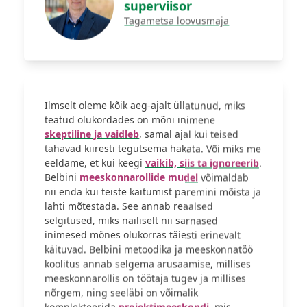
superviisor
Tagametsa loovusmaja
Ilmselt oleme kõik aeg-ajalt üllatunud, miks
teatud olukordades on mõni inimene
skeptiline ja vaidleb
, samal ajal kui teised
tahavad kiiresti tegutsema hakata. Või miks me
eeldame, et kui keegi
vaikib, siis ta ignoreerib
.
Belbini
meeskonnarollide mudel
võimaldab
nii enda kui teiste käitumist paremini mõista ja
lahti mõtestada. See annab reaalsed
selgitused, miks näiliselt nii sarnased
inimesed mõnes olukorras täiesti erinevalt
käituvad. Belbini metoodika ja meeskonnatöö
koolitus annab selgema arusaamise, millises
meeskonnarollis on töötaja tugev ja millises
nõrgem, ning seeläbi on võimalik
komplekteerida
projektimeeskondi
, mis