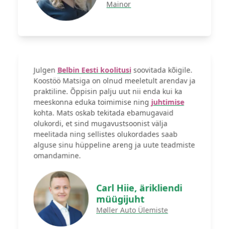
Mainor
Julgen
Belbin Eesti koolitusi
soovitada kõigile.
Koostöö Matsiga on olnud meeletult arendav ja
praktiline. Õppisin palju uut nii enda kui ka
meeskonna eduka toimimise ning
juhtimise
kohta. Mats oskab tekitada ebamugavaid
olukordi, et sind mugavustsoonist välja
meelitada ning sellistes olukordades saab
alguse sinu hüppeline areng ja uute teadmiste
omandamine.
Carl Hiie, ärikliendi
müügijuht
Møller Auto Ülemiste