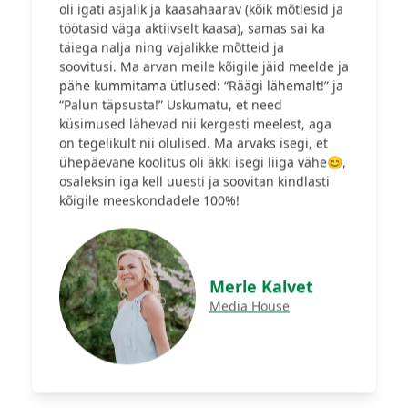
oli igati asjalik ja kaasahaarav (kõik mõtlesid ja
töötasid väga aktiivselt kaasa), samas sai ka
täiega nalja ning vajalikke mõtteid ja
soovitusi. Ma arvan meile kõigile jäid meelde ja
pähe kummitama ütlused: “Räägi lähemalt!” ja
“Palun täpsusta!” Uskumatu, et need
küsimused lähevad nii kergesti meelest, aga
on tegelikult nii olulised. Ma arvaks isegi, et
ühepäevane koolitus oli äkki isegi liiga vähe😊,
osaleksin iga kell uuesti ja soovitan kindlasti
kõigile meeskondadele 100%!
Merle Kalvet
Media House