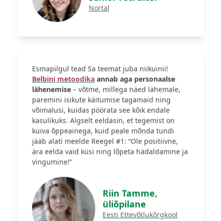
Nortal
Esmapilgul tead Sa teemat juba niikuinii!
Belbini metoodika
annab aga personaalse
lähenemise
– võtme, millega näed lähemale,
paremini isikute käitumise tagamaid ning
võimalusi, kuidas pöörata see kõik endale
kasulikuks. Algselt eeldasin, et tegemist on
kuiva õppeainega, kuid peale mõnda tundi
jääb alati meelde Reegel #1: “Ole positiivne,
ära eelda vaid küsi ning lõpeta hädaldamine ja
vingumine!”
Riin Tamme,
üliõpilane
Eesti Ettevõtlukõrgkool