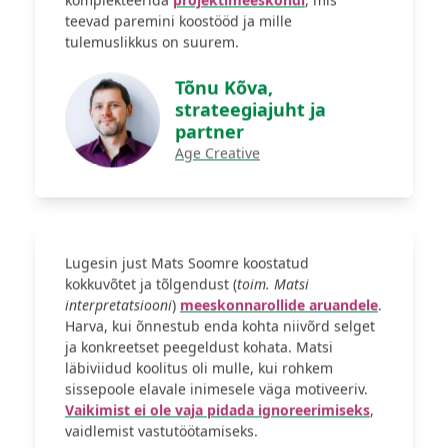
teevad paremini koostööd ja mille
tulemuslikkus on suurem.
Tõnu Kõva,
strateegiajuht ja
partner
Age Creative
Lugesin just Mats Soomre koostatud
kokkuvõtet ja tõlgendust (
toim. Matsi
interpretatsiooni
)
meeskonnarollide aruandele
.
Harva, kui õnnestub enda kohta niivõrd selget
ja konkreetset peegeldust kohata. Matsi
läbiviidud koolitus oli mulle, kui rohkem
sissepoole elavale inimesele väga motiveeriv.
Vaikimist ei ole vaja pidada ignoreerimiseks
,
vaidlemist vastutöötamiseks.