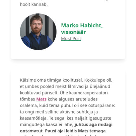
hoolt kannab.
Marko Habicht,
visionäär
Must Post
Käisime oma tiimiga koolitusel. Kokkulepe oli,
et umbes pooled meist filmivad ja ülejäänud
koolituvad päriselt. Ühe kaameraoperaatori
tõmbas
Mats
kohe alguses aruteludes
osalema, kuid tema puhul oli see ootuspärane:
ta ongi meil selline aktiivne suhtleja ja
kaasamõtleja. Teisega, kes naljalt igasuguste
mängudega kaasa ei lähe,
juhtus aga midagi
ootamatut. Pausi ajal leidis Mats temaga