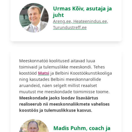
Urmas Kõiv, asutaja ja
juht
Areng.ee, Heateenindus.ee,
Turundustreff.ee
Meeskonnatöö koolitused aitavad luua
toimivaid ja tulemuslikke meeskondi. Tehes
koostööd
Matsi
ja Belbini Koostöökunstikooliga
ning kasutades Belbini meeskonnarollide
aruandeid, näen selgelt millist reaalset
muutust me meeskondade toimimisse toome.
Meeskondade jaoks loodav lisaväärtus
realiseerub nii meeskonnaliikmete vahelises
koostöös ja tulemuslikkuse kasvus.
Madis Puhm, coach ja