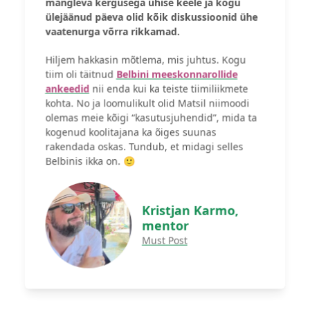
mängleva kergusega ühise keele ja kogu
ülejäänud päeva olid kõik diskussioonid ühe
vaatenurga võrra rikkamad.
Hiljem hakkasin mõtlema, mis juhtus. Kogu
tiim oli täitnud
Belbini meeskonnarollide
ankeedid
nii enda kui ka teiste tiimiliikmete
kohta. No ja loomulikult olid Matsil niimoodi
olemas meie kõigi “kasutusjuhendid”, mida ta
kogenud koolitajana ka õiges suunas
rakendada oskas. Tundub, et midagi selles
Belbinis ikka on. 🙂
Kristjan Karmo,
mentor
Must Post