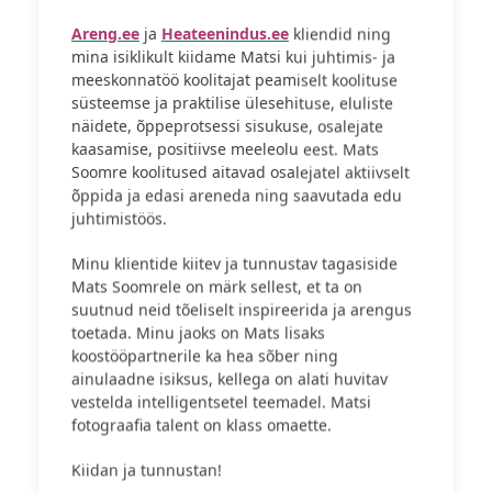
Areng.ee
ja
Heateenindus.ee
kliendid ning
mina isiklikult kiidame Matsi kui juhtimis- ja
meeskonnatöö koolitajat peamiselt koolituse
süsteemse ja praktilise ülesehituse, eluliste
näidete, õppeprotsessi sisukuse, osalejate
kaasamise, positiivse meeleolu eest. Mats
Soomre koolitused aitavad osalejatel aktiivselt
õppida ja edasi areneda ning saavutada edu
juhtimistöös.
Minu klientide kiitev ja tunnustav tagasiside
Mats Soomrele on märk sellest, et ta on
suutnud neid tõeliselt inspireerida ja arengus
toetada. Minu jaoks on Mats lisaks
koostööpartnerile ka hea sõber ning
ainulaadne isiksus, kellega on alati huvitav
vestelda intelligentsetel teemadel. Matsi
fotograafia talent on klass omaette.
Kiidan ja tunnustan!